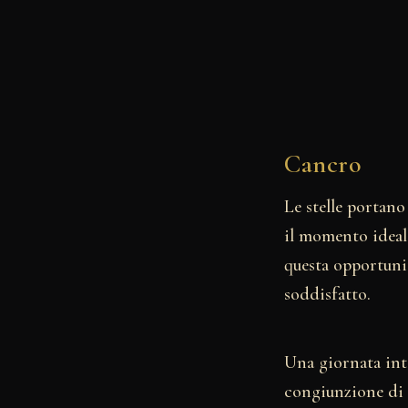
Cancro
Le stelle portan
il momento ideale 
questa opportunit
soddisfatto.
Una giornata inte
congiunzione di G