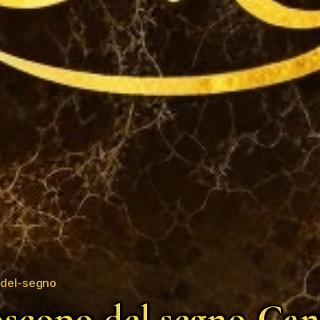
del-segno
scopo del segno Can