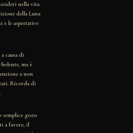
esideri nella vita
sizione della Luna
 e le aspettative
a causa di
urbolente, ma è
tenzione a non
tati. Ricorda di
.
to semplice gesto
i a favore, il