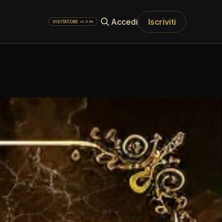
Accedi
Iscriviti
·
v1.0.69
VISITATORE