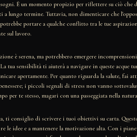
 sogni. È un momento propizio per riflettere su ciò che d
ti a lungo termine. Tuttavia, non dimenticare che l'oppo
otrebbe portare a qualche conflitto tra le tue aspirazioni
te sul lavoro.
uazione è serena, ma potrebbero emergere incomprensioni 
 La tua sensibilità ti aiuterà a navigare in queste acque t
icare apertamente. Per quanto riguarda la salute, fai at
 benessere; i piccoli segnali di stress non vanno sottovalu
po per te stesso, magari con una passeggiata nella natura
a, ti consiglio di scrivere i tuoi obiettivi su carta. Ques
ire le idee e a mantenere la motivazione alta. Con i pianet