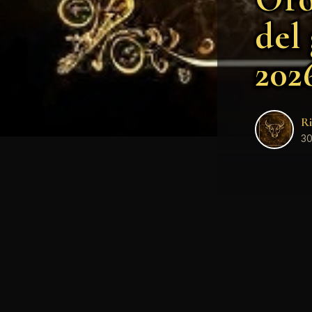
del
202
Ri
30