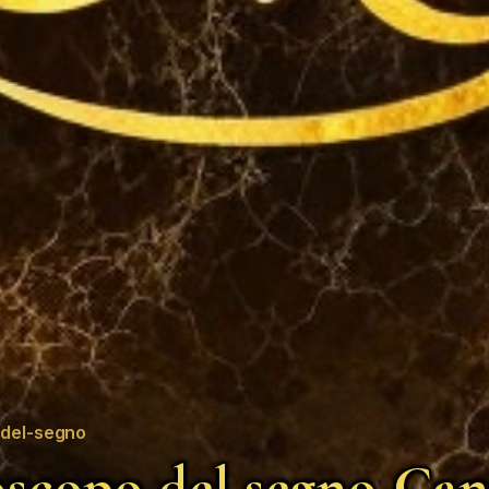
del-segno
scopo del segno Can