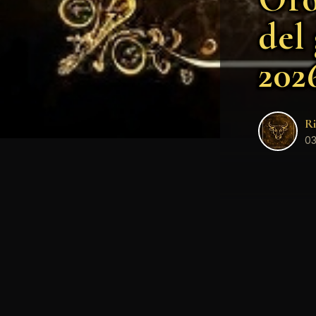
del
202
Ri
03