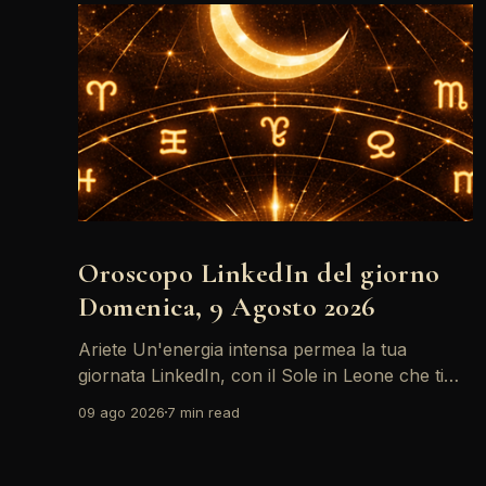
Oroscopo LinkedIn del giorno
Domenica, 9 Agosto 2026
Ariete Un'energia intensa permea la tua
giornata LinkedIn, con il Sole in Leone che ti
invita a riflettere sul tuo *personal brand*. Le
09 ago 2026
7 min read
emozioni, amplificate dalla Luna in Gemelli,
possono generare interazioni profonde in rete,
ma attento: la congiunzione del Sole con