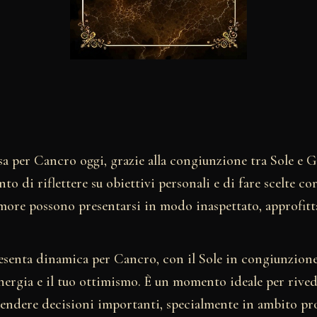
a per Cancro oggi, grazie alla congiunzione tra Sole e G
to di riflettere su obiettivi personali e di fare scelte co
more possono presentarsi in modo inaspettato, approfitt
resenta dinamica per Cancro, con il Sole in congiunzion
energia e il tuo ottimismo. È un momento ideale per rived
rendere decisioni importanti, specialmente in ambito pro