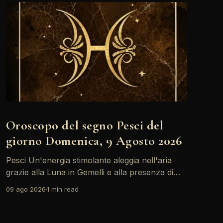
Oroscopo del segno Pesci del
giorno Domenica, 9 Agosto 2026
Pesci Un'energia stimolante aleggia nell'aria
grazie alla Luna in Gemelli e alla presenza di
Marte, che incoraggia scambi vivaci e
09 ago 2026
1 min read
comunicativi. È il momento giusto per esprimere
le proprie emozioni e connettersi con gli altri,
ma attenzione a non trascurare le