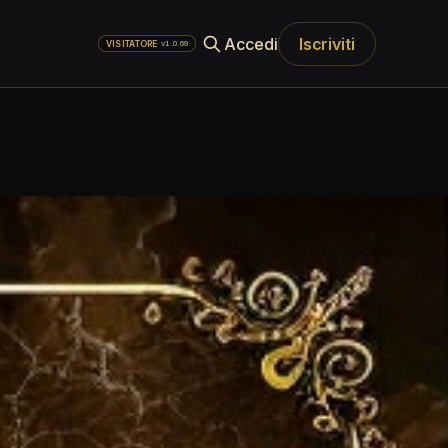
Accedi
Iscriviti
·
v1.0.69
VISITATORE