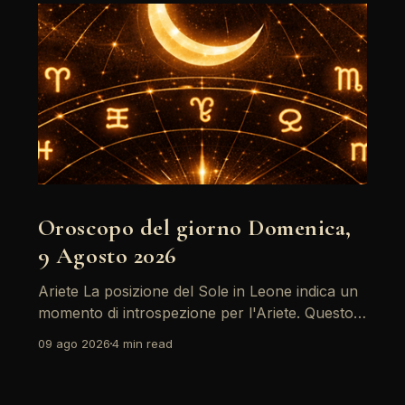
Oroscopo del giorno Domenica,
9 Agosto 2026
Ariete La posizione del Sole in Leone indica un
momento di introspezione per l'Ariete. Questo è
un giorno ideale per riflettere sui propri obiettivi
09 ago 2026
4 min read
e desideri, soprattutto in ambito professionale.
Evita conflitti inutili e concentrati su ciò che
desideri davvero. Leggi l'oroscopo completo del