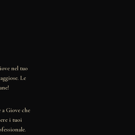
iove nel tuo
raggiose. Le
ane!
e a Giove che
ere i tuoi
fessionale.