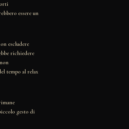
orti
rebbero essere un
 non escludere
rebbe richiedere
 non
del tempo al relax
 rimane
piccolo gesto di