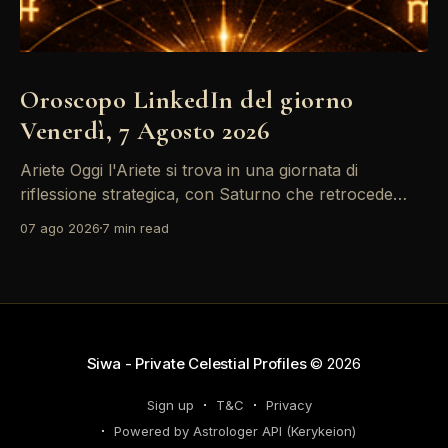
Oroscopo LinkedIn del giorno
Venerdì, 7 Agosto 2026
Ariete Oggi l'Ariete si trova in una giornata di
riflessione strategica, con Saturno che retrocede
come un recruiter indeciso. È il momento di
07 ago 2026
7 min read
riconsiderare il tuo personal brand e l'engagement
nei tuoi KPI. Potresti avvertire la necessità di
riorganizzare il tuo network professionale: non
lasciare che
Siwa - Private Celestial Profiles
© 2026
Sign up
T&C
Privacy
Powered by Astrologer API (Kerykeion)