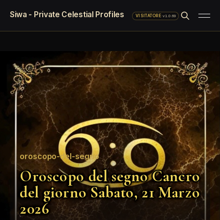
Siwa - Private Celestial Profiles
·
v1.0.69
VISITATORE
oroscopo-del-segno
Oroscopo del segno Cancro
del giorno Sabato, 21 Marzo
2026