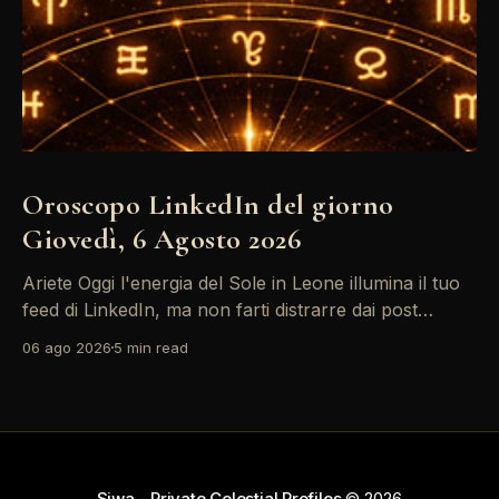
Oroscopo LinkedIn del giorno
Giovedì, 6 Agosto 2026
Ariete Oggi l'energia del Sole in Leone illumina il tuo
feed di LinkedIn, ma non farti distrarre dai post
motivazionali che girano: è tempo di concretizzare i
06 ago 2026
5 min read
tuoi desideri professionali! Giove ti spinge verso il
networking, ma attenzione, Saturno retrogrado nel
tuo profilo potrebbe farti perdere di vista
Siwa - Private Celestial Profiles
© 2026