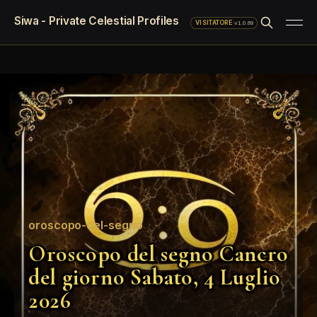
Siwa - Private Celestial Profiles
·
v1.0.69
VISITATORE
oroscopo-del-segno
Oroscopo del segno Cancro
del giorno Sabato, 4 Luglio
2026