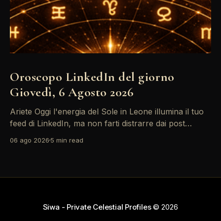
Oroscopo LinkedIn del giorno
Giovedì, 6 Agosto 2026
Ariete Oggi l'energia del Sole in Leone illumina il tuo
feed di LinkedIn, ma non farti distrarre dai post
motivazionali che girano: è tempo di concretizzare i
06 ago 2026
5 min read
tuoi desideri professionali! Giove ti spinge verso il
networking, ma attenzione, Saturno retrogrado nel
tuo profilo potrebbe farti perdere di vista
Siwa - Private Celestial Profiles
© 2026