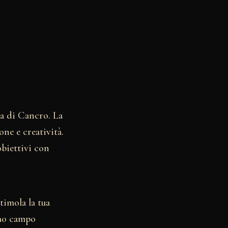
ta di Cancro. La
ne e creatività.
obiettivi con
timola la tua
imo campo