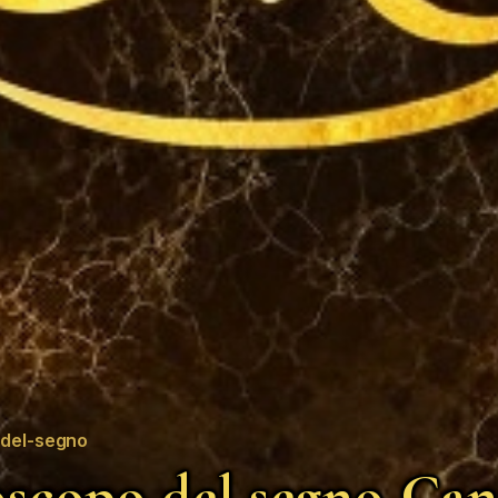
del-segno
scopo del segno Can