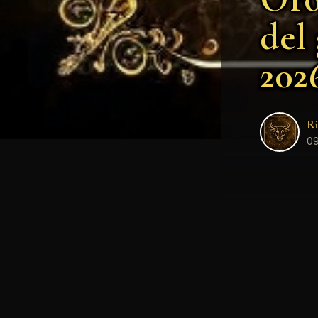
del
202
Ri
09