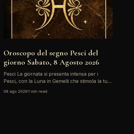
Oroscopo del segno Pesci del
giorno Sabato, 8 Agosto 2026
Pesci La giornata si presenta intensa per i
Pesci, con la Luna in Gemelli che stimola la tua
creatività ma anche alcune tensioni relazionali.
08 ago 2026
1 min read
Le sfide possono apparire più grandi, ma la tua
capacità di adattamento sarà fondamentale.
Non dimenticare di prenderti del tempo per
riflettere e ascoltare il tuo