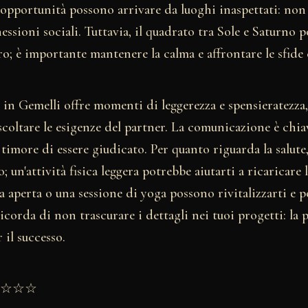
 opportunità possono arrivare da luoghi inaspettati: non 
essioni sociali. Tuttavia, il quadrato tra Sole e Saturno 
ro; è importante mantenere la calma e affrontare le sfide
 in Gemelli offre momenti di leggerezza e spensieratezz
coltare le esigenze del partner. La comunicazione è chiav
timore di essere giudicato. Per quanto riguarda la salute,
; un'attività fisica leggera potrebbe aiutarti a ricaricare 
ria aperta o una sessione di yoga possono rivitalizzarti e 
ricorda di non trascurare i dettagli nei tuoi progetti: la 
il successo.
★★☆☆☆