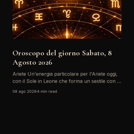
Oroscopo del giorno Sabato, 8
Agosto 2026
Ariete Un'energia particolare per l'Ariete oggi,
con il Sole in Leone che forma un sestile con la
Luna in Gemelli. Questo aspetto favorisce la
08 ago 2026
4 min read
comunicazione e i legami sociali, rendendo il
momento ideale per esprimere le proprie idee e
sentimenti. Tuttavia, attenzione alle tensioni in
ambito