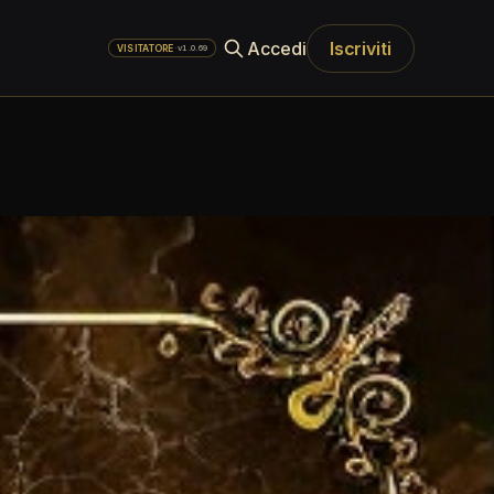
Accedi
Iscriviti
·
v1.0.69
VISITATORE