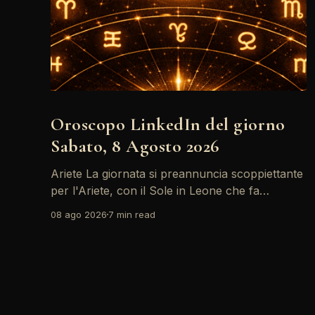
Oroscopo LinkedIn del giorno
Sabato, 8 Agosto 2026
Ariete La giornata si preannuncia scoppiettante
per l'Ariete, con il Sole in Leone che fa
networking con la Luna in Gemelli. Questo
08 ago 2026
7 min read
transito è un'opportunità d'oro per postare un
aggiornamento che incapsuli la tua genialità e
stimoli il tuo engagement. È il momento perfetto