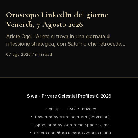
Oroscopo LinkedIn del giorno
Venerdì, 7 Agosto 2026
Ariete Oggi l'Ariete si trova in una giornata di
riflessione strategica, con Saturno che retrocede
come un recruiter indeciso. È il momento di
07 ago 2026
7 min read
riconsiderare il tuo personal brand e l'engagement
nei tuoi KPI. Potresti avvertire la necessità di
riorganizzare il tuo network professionale: non
lasciare che
Siwa - Private Celestial Profiles
© 2026
Sign up
T&C
Privacy
Powered by Astrologer API (Kerykeion)
Sponsored by Wardrome Space Game
creato con ❤️ da Ricardo Antonio Piana