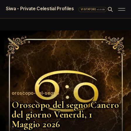
Siwa - Private Celestial Profiles
·
v1.0.69
VISITATORE
oroscopo-del-segno
Oroscopo del segno Cancro
del giorno Venerdì, 1
Maggio 2026