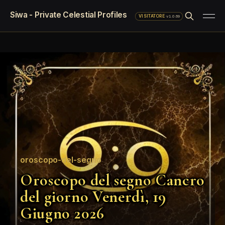
Siwa - Private Celestial Profiles
·
v1.0.69
VISITATORE
oroscopo-del-segno
Oroscopo del segno Cancro
del giorno Venerdì, 19
Giugno 2026