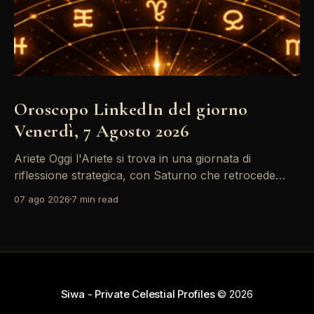
Oroscopo LinkedIn del giorno
Venerdì, 7 Agosto 2026
Ariete Oggi l'Ariete si trova in una giornata di
riflessione strategica, con Saturno che retrocede
come un recruiter indeciso. È il momento di
07 ago 2026
7 min read
riconsiderare il tuo personal brand e l'engagement
nei tuoi KPI. Potresti avvertire la necessità di
riorganizzare il tuo network professionale: non
lasciare che
Siwa - Private Celestial Profiles
© 2026