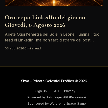
Oroscopo LinkedIn del giorno
Giovedì, 6 Agosto 2026
Ariete Oggi l'energia del Sole in Leone illumina il tuo
feed di LinkedIn, ma non farti distrarre dai post
motivazionali che girano: è tempo di concretizzare i
06 ago 2026
5 min read
tuoi desideri professionali! Giove ti spinge verso il
networking, ma attenzione, Saturno retrogrado nel
tuo profilo potrebbe farti perdere di vista
Siwa - Private Celestial Profiles
© 2026
Sign up
T&C
Privacy
Powered by Astrologer API (Kerykeion)
Sponsored by Wardrome Space Game