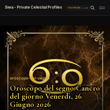
Siwa - Private Celestial Profiles
·
v1.0.69
VISITATORE
oroscopo-del-segno
Oroscopo del segno Cancro
del giorno Venerdì, 26
Giugno 2026