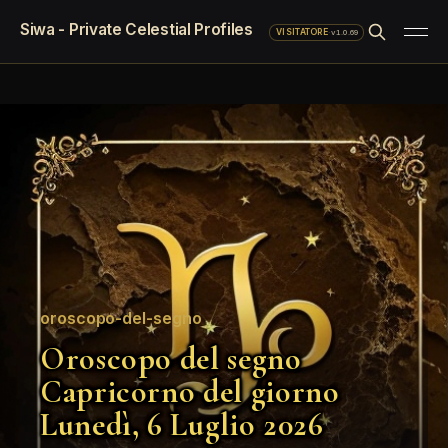
Siwa - Private Celestial Profiles
·
v1.0.69
VISITATORE
oroscopo-del-segno
Oroscopo del segno
Capricorno del giorno
Lunedì, 6 Luglio 2026