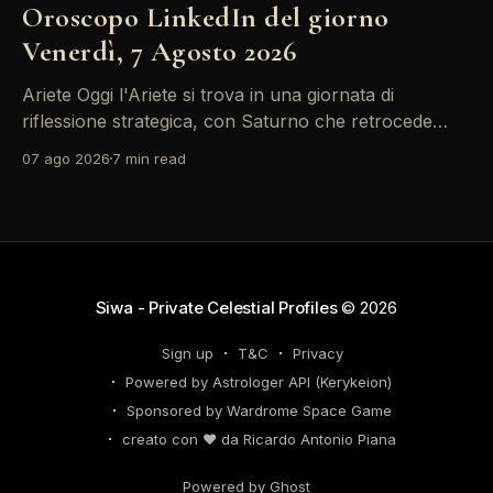
Oroscopo LinkedIn del giorno
Venerdì, 7 Agosto 2026
Ariete Oggi l'Ariete si trova in una giornata di
riflessione strategica, con Saturno che retrocede
come un recruiter indeciso. È il momento di
07 ago 2026
7 min read
riconsiderare il tuo personal brand e l'engagement
nei tuoi KPI. Potresti avvertire la necessità di
riorganizzare il tuo network professionale: non
lasciare che
Siwa - Private Celestial Profiles
© 2026
Sign up
T&C
Privacy
Powered by Astrologer API (Kerykeion)
Sponsored by Wardrome Space Game
creato con ❤️ da Ricardo Antonio Piana
Powered by Ghost