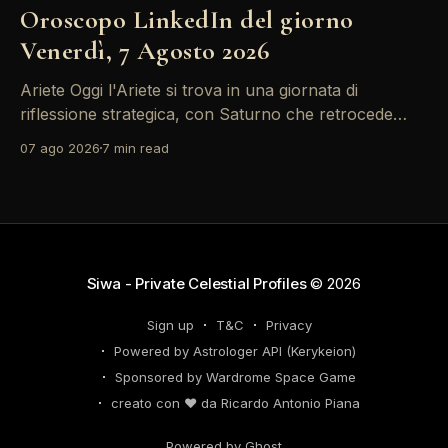
Oroscopo LinkedIn del giorno
Venerdì, 7 Agosto 2026
Ariete Oggi l'Ariete si trova in una giornata di
riflessione strategica, con Saturno che retrocede
come un recruiter indeciso. È il momento di
07 ago 2026
7 min read
riconsiderare il tuo personal brand e l'engagement
nei tuoi KPI. Potresti avvertire la necessità di
riorganizzare il tuo network professionale: non
lasciare che
Siwa - Private Celestial Profiles
© 2026
Sign up
T&C
Privacy
Powered by Astrologer API (Kerykeion)
Sponsored by Wardrome Space Game
creato con ❤️ da Ricardo Antonio Piana
Powered by Ghost