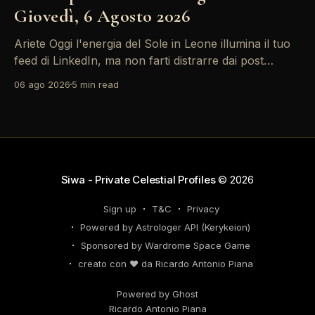
Giovedì, 6 Agosto 2026
Ariete Oggi l'energia del Sole in Leone illumina il tuo
feed di LinkedIn, ma non farti distrarre dai post
motivazionali che girano: è tempo di concretizzare i
06 ago 2026
5 min read
tuoi desideri professionali! Giove ti spinge verso il
networking, ma attenzione, Saturno retrogrado nel
tuo profilo potrebbe farti perdere di vista
Siwa - Private Celestial Profiles
© 2026
Sign up
T&C
Privacy
Powered by Astrologer API (Kerykeion)
Sponsored by Wardrome Space Game
creato con ❤️ da Ricardo Antonio Piana
Powered by Ghost
Ricardo Antonio Piana