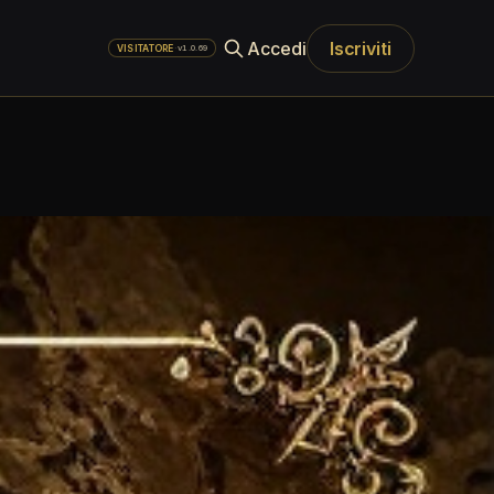
Accedi
Iscriviti
·
v1.0.69
VISITATORE