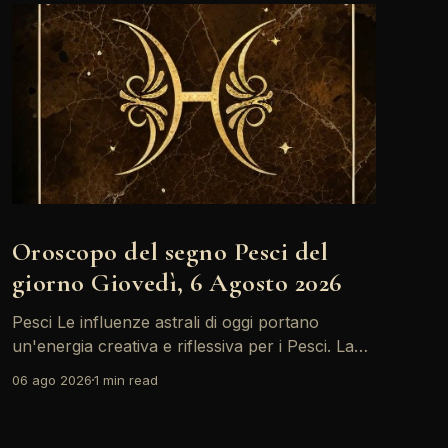
Oroscopo del segno Pesci del
giorno Giovedì, 6 Agosto 2026
Pesci Le influenze astrali di oggi portano
un'energia creativa e riflessiva per i Pesci. La
Luna in Toro forma un trino con il Sole,
06 ago 2026
1 min read
incoraggiandoti a esplorare nuove idee e
progetti. È il momento giusto per esprimere le
tue emozioni e condividere le tue visioni con gli