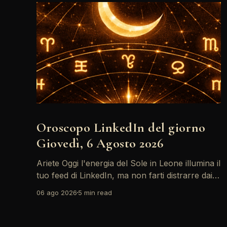
Oroscopo LinkedIn del giorno
Giovedì, 6 Agosto 2026
Ariete Oggi l'energia del Sole in Leone illumina il
tuo feed di LinkedIn, ma non farti distrarre dai
post motivazionali che girano: è tempo di
06 ago 2026
5 min read
concretizzare i tuoi desideri professionali! Giove
ti spinge verso il networking, ma attenzione,
Saturno retrogrado nel tuo profilo potrebbe