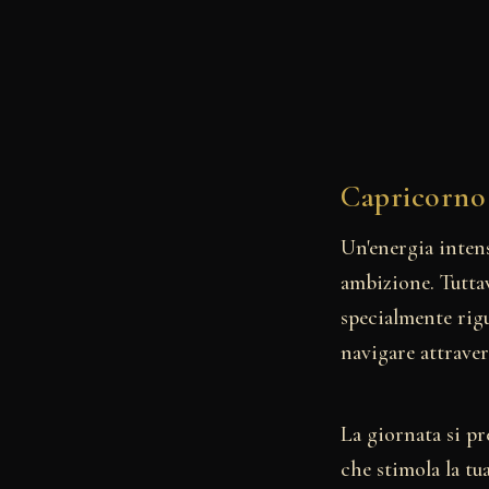
Capricorno
Un'energia intens
ambizione. Tuttav
specialmente rigu
navigare attravers
La giornata si pr
che stimola la t