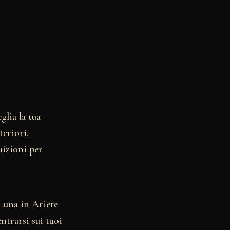
glia la tua
teriori,
uizioni per
 Luna in Ariete
trarsi sui tuoi