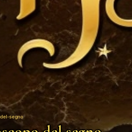
del-segno
scopo del segno