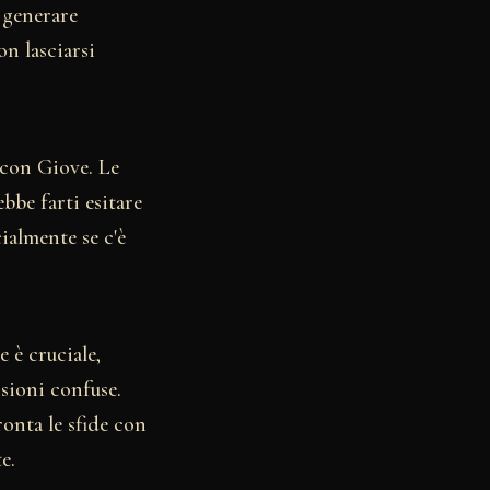
e generare
n lasciarsi
 con Giove. Le
bbe farti esitare
ialmente se c'è
e è cruciale,
sioni confuse.
ronta le sfide con
e.