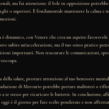
ionali, ma fai attenzione: il Sole in opposizione potrebb
eghi o superiori. È fondamentale mantenere la calma e no
emozioni.
ma è dinamico, con Venere che crea un aspetto favorevole
ero subire un'accelerazione, ma il tuo senso pratico potre
isioni importanti. Non trascurare le comunicazioni, spec
reoccupa.
a della salute, prestare attenzione al tuo benessere mental
adazione di Mercurio potrebbe portare malintesi o rifles
a te stesso per ricaricare le batterie. In conclusione, aff
: oggi è il giorno per fare scelte ponderate e non affrettat