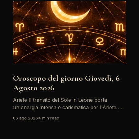
Oroscopo del giorno Giovedì, 6
Agosto 2026
Ariete Il transito del Sole in Leone porta
un'energia intensa e carismatica per l'Ariete,
specialmente con il sostegno di Giove. È un
06 ago 2026
4 min read
momento ideale per riflettere su obiettivi
personali, ma attenzione: il passaggio di
Saturno retrogrado richiede di fare i conti con