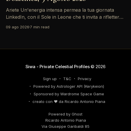
Ariete Un'energia intensa permea la tua giornata
LinkedIn, con il Sole in Leone che ti invita a riflettere
sul tuo *personal brand*. Le emozioni, amplificate
09 ago 2026
7 min read
dalla Luna in Gemelli, possono generare interazioni
profonde in rete, ma attento: la congiunzione del
Sole con Saturno in Ariete sottolinea responsabilità
che
Siwa - Private Celestial Profiles
© 2026
Sign up
T&C
Privacy
Powered by Astrologer API (Kerykeion)
Sponsored by Wardrome Space Game
creato con ❤️ da Ricardo Antonio Piana
Powered by Ghost
Ricardo Antonio Piana
Via Giuseppe Garibaldi 85