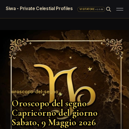
Siwa - Private Celestial Profiles
·
v1.0.69
VISITATORE
oroscopo-del-segno
Oroscopo del segno
Capricorno del giorno
Sabato, 9 Maggio 2026