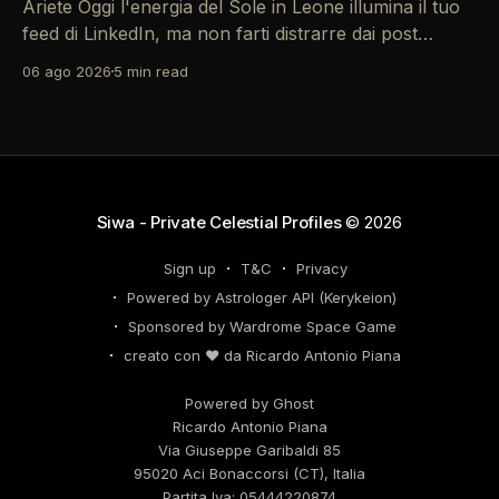
Ariete Oggi l'energia del Sole in Leone illumina il tuo
feed di LinkedIn, ma non farti distrarre dai post
motivazionali che girano: è tempo di concretizzare i
06 ago 2026
5 min read
tuoi desideri professionali! Giove ti spinge verso il
networking, ma attenzione, Saturno retrogrado nel
tuo profilo potrebbe farti perdere di vista
Siwa - Private Celestial Profiles
© 2026
Sign up
T&C
Privacy
Powered by Astrologer API (Kerykeion)
Sponsored by Wardrome Space Game
creato con ❤️ da Ricardo Antonio Piana
Powered by Ghost
Ricardo Antonio Piana
Via Giuseppe Garibaldi 85
95020 Aci Bonaccorsi (CT), Italia
Partita Iva: 05444220874