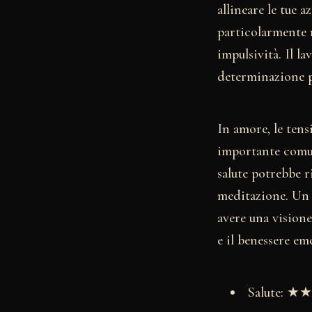
allineare le tue 
particolarmente m
impulsività. Il la
determinazione po
In amore, le ten
importante comun
salute potrebbe r
meditazione. Un c
avere una vision
e il benessere em
Salute: 