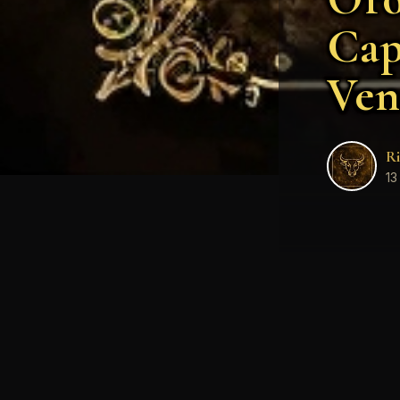
Cap
Ven
Ri
13