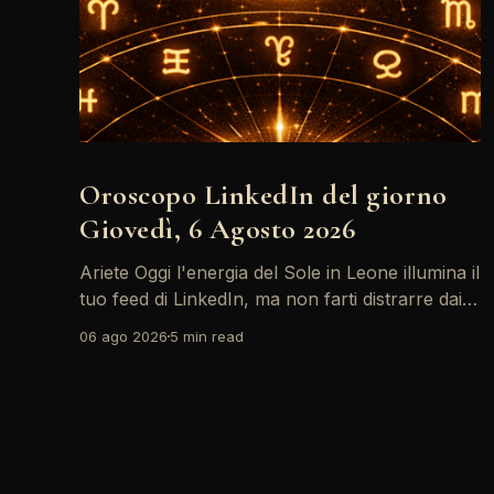
Oroscopo LinkedIn del giorno
Giovedì, 6 Agosto 2026
Ariete Oggi l'energia del Sole in Leone illumina il
tuo feed di LinkedIn, ma non farti distrarre dai
post motivazionali che girano: è tempo di
06 ago 2026
5 min read
concretizzare i tuoi desideri professionali! Giove
ti spinge verso il networking, ma attenzione,
Saturno retrogrado nel tuo profilo potrebbe
farti perdere di vista