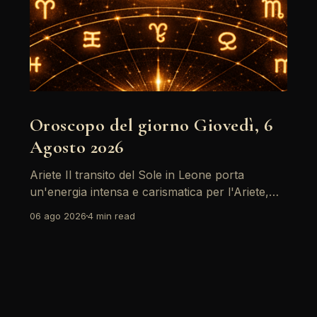
Oroscopo del giorno Giovedì, 6
Agosto 2026
Ariete Il transito del Sole in Leone porta
un'energia intensa e carismatica per l'Ariete,
specialmente con il sostegno di Giove. È un
06 ago 2026
4 min read
momento ideale per riflettere su obiettivi
personali, ma attenzione: il passaggio di
Saturno retrogrado richiede di fare i conti con
alcune responsabilità che non