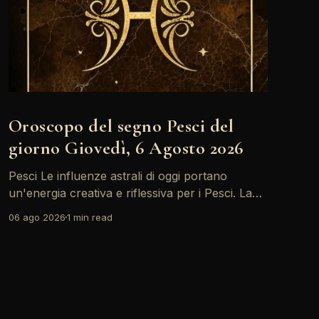
Oroscopo del segno Pesci del
giorno Giovedì, 6 Agosto 2026
Pesci Le influenze astrali di oggi portano
un'energia creativa e riflessiva per i Pesci. La
Luna in Toro forma un trino con il Sole,
06 ago 2026
1 min read
incoraggiandoti a esplorare nuove idee e
progetti. È il momento giusto per esprimere le
tue emozioni e condividere le tue visioni con gli
altri.