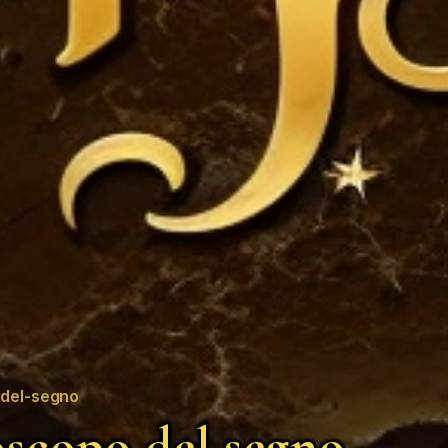
del-segno
scopo del segno