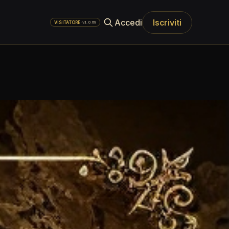
Accedi
Iscriviti
·
v1.0.69
VISITATORE