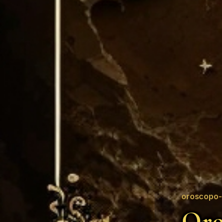
oroscopo-
Oro