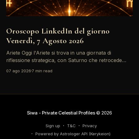
Oroscopo LinkedIn del giorno
Venerdì, 7 Agosto 2026
Ariete Oggi l'Ariete si trova in una giornata di
riflessione strategica, con Saturno che retrocede
come un recruiter indeciso. È il momento di
07 ago 2026
7 min read
riconsiderare il tuo personal brand e l'engagement
nei tuoi KPI. Potresti avvertire la necessità di
riorganizzare il tuo network professionale: non
lasciare che
Siwa - Private Celestial Profiles
© 2026
Sign up
T&C
Privacy
Powered by Astrologer API (Kerykeion)