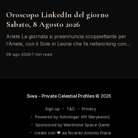
Oroscopo LinkedIn del giorno
Sabato, 8 Agosto 2026
Ariete La giornata si preannuncia scoppiettante per
l'Ariete, con il Sole in Leone che fa networking con la
Luna in Gemelli. Questo transito è un'opportunità
08 ago 2026
7 min read
d'oro per postare un aggiornamento che incapsuli la
tua genialità e stimoli il tuo engagement. È il momento
perfetto
Siwa - Private Celestial Profiles
© 2026
Sign up
T&C
Privacy
Powered by Astrologer API (Kerykeion)
Sponsored by Wardrome Space Game
creato con ❤️ da Ricardo Antonio Piana