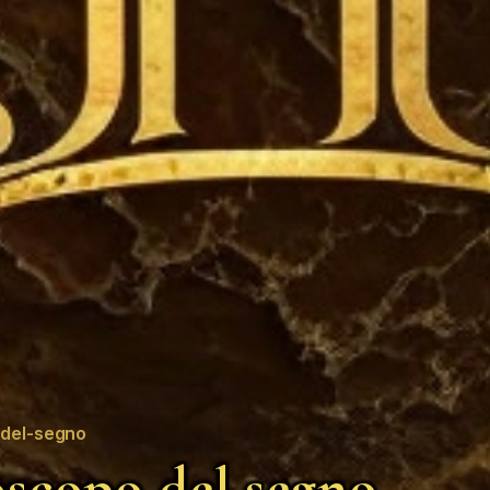
del-segno
scopo del segno