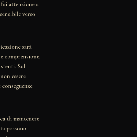
 fai attenzione a
sensibile verso
icazione sarà
o e comprensione.
stenti. Sul
 non essere
le conseguenze
erca di mantenere
rta possono