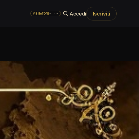
Accedi
Iscriviti
·
v1.0.69
VISITATORE