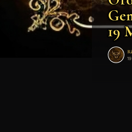
Gem
19 
Ri
19