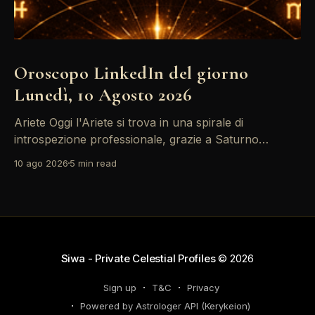
Oroscopo LinkedIn del giorno
Lunedì, 10 Agosto 2026
Ariete Oggi l'Ariete si trova in una spirale di
introspezione professionale, grazie a Saturno
retrogrado che ti invita a riflettere sulle decisioni di
10 ago 2026
5 min read
carriera passate. Non farti sopraffare dalle emozioni
– il tuo successo dipende dalla lucidità. Le tensioni
con i colleghi possono trasformarsi in opportunità di
networking, quindi
Siwa - Private Celestial Profiles
© 2026
Sign up
T&C
Privacy
Powered by Astrologer API (Kerykeion)