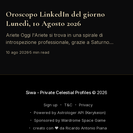
Oroscopo LinkedIn del giorno
Lunedì, 10 Agosto 2026
Ariete Oggi l'Ariete si trova in una spirale di
introspezione professionale, grazie a Saturno
retrogrado che ti invita a riflettere sulle decisioni di
10 ago 2026
5 min read
carriera passate. Non farti sopraffare dalle emozioni
– il tuo successo dipende dalla lucidità. Le tensioni
con i colleghi possono trasformarsi in opportunità di
networking, quindi
Siwa - Private Celestial Profiles
© 2026
Sign up
T&C
Privacy
Powered by Astrologer API (Kerykeion)
Sponsored by Wardrome Space Game
creato con ❤️ da Ricardo Antonio Piana