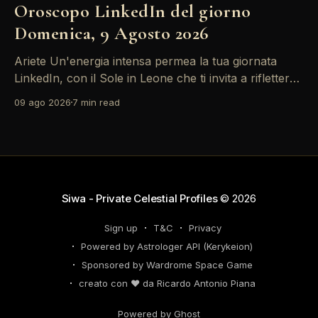
Oroscopo LinkedIn del giorno
Domenica, 9 Agosto 2026
Ariete Un'energia intensa permea la tua giornata
LinkedIn, con il Sole in Leone che ti invita a riflettere
sul tuo *personal brand*. Le emozioni, amplificate
09 ago 2026
7 min read
dalla Luna in Gemelli, possono generare interazioni
profonde in rete, ma attento: la congiunzione del
Sole con Saturno in Ariete sottolinea responsabilità
che
Siwa - Private Celestial Profiles
© 2026
Sign up
T&C
Privacy
Powered by Astrologer API (Kerykeion)
Sponsored by Wardrome Space Game
creato con ❤️ da Ricardo Antonio Piana
Powered by Ghost