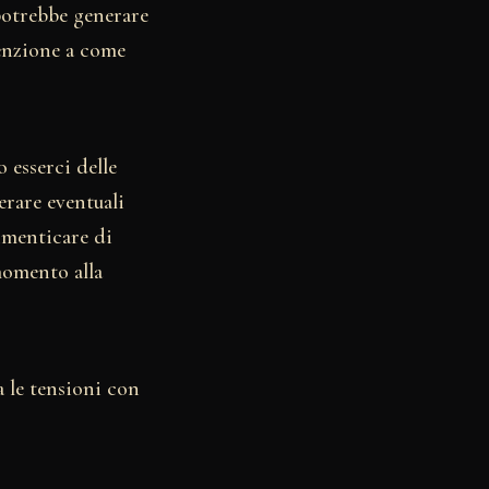
potrebbe generare
tenzione a come
 esserci delle
erare eventuali
dimenticare di
momento alla
a le tensioni con