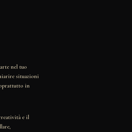
arte nel tuo
iarire situazioni
oprattutto in
eatività e il
lare,