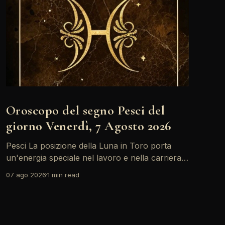
Oroscopo del segno Pesci del
giorno Venerdì, 7 Agosto 2026
Pesci La posizione della Luna in Toro porta
un'energia speciale nel lavoro e nella carriera.
Oggi, con il Sole in Leone in sestile al Medium
07 ago 2026
1 min read
Coeli, ci sono buone opportunità per brillare e
farsi notare. Non dimenticare di ascoltare la tua
intuizione, potrebbe guidarti verso scelte
importanti. Un&