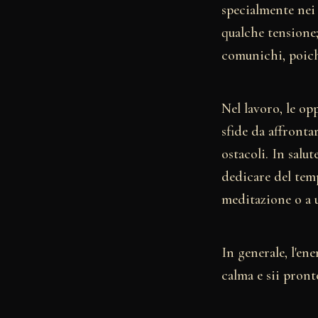
specialmente nei
qualche tensione;
comunichi, poich
Nel lavoro, le o
sfide da affronta
ostacoli. In salu
dedicare del temp
meditazione o a u
In generale, l'en
calma e sii pronto