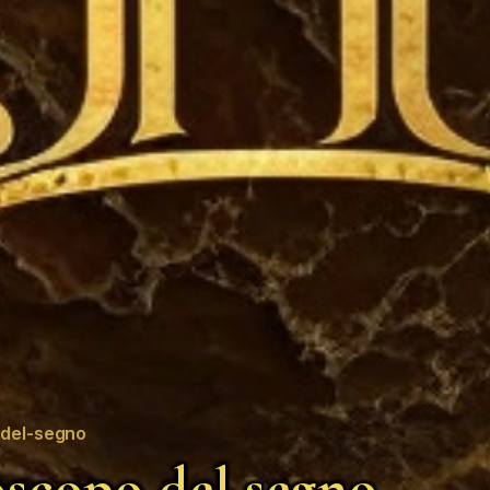
del-segno
scopo del segno