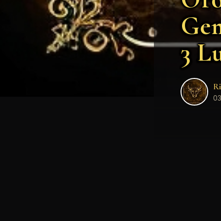
Gem
3 L
Ri
03