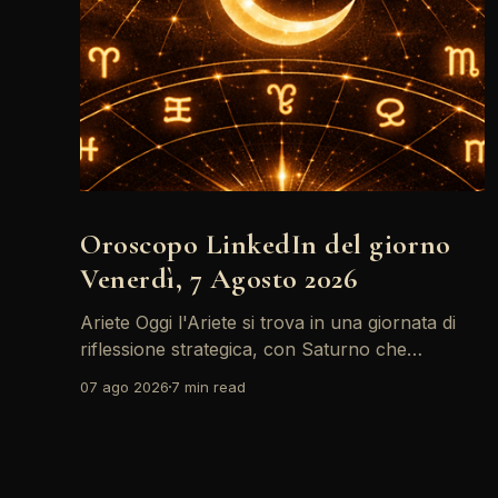
Oroscopo LinkedIn del giorno
Venerdì, 7 Agosto 2026
Ariete Oggi l'Ariete si trova in una giornata di
riflessione strategica, con Saturno che
retrocede come un recruiter indeciso. È il
07 ago 2026
7 min read
momento di riconsiderare il tuo personal brand
e l'engagement nei tuoi KPI. Potresti avvertire
la necessità di riorganizzare il tuo network
professionale: non lasciare che