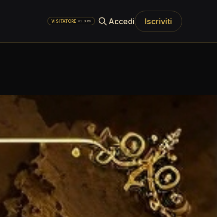
Accedi
Iscriviti
·
v1.0.69
VISITATORE