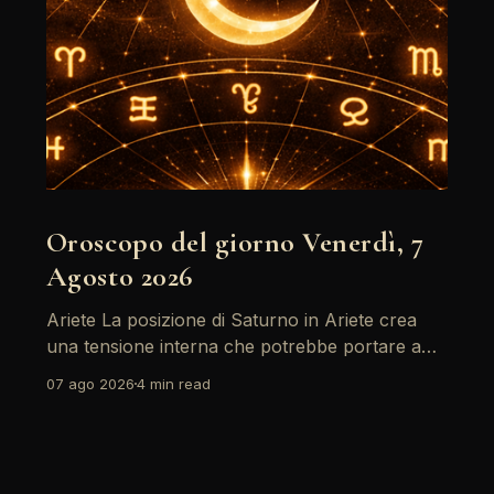
Oroscopo del giorno Venerdì, 7
Agosto 2026
Ariete La posizione di Saturno in Ariete crea
una tensione interna che potrebbe portare a
riflessioni profonde. È il momento di affrontare
07 ago 2026
4 min read
le paure e le insicurezze, soprattutto in ambito
lavorativo. Ricorda che la chiarezza mentale
sarà la tua migliore alleata oggi. Leggi
l'oroscopo completo del segno Ariete