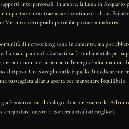
 rapporti interpersonali. In amore, la Luna in Acquario 
 è importante non trascurare i sentimenti altrui. Fai at
é Mercurio retrogrado potrebbe portare a malintesi.
pportunità di networking sono in aumento, ma potrebbero
re. La tua capacità di adattarti sarà fondamentale per sup
te, cerca di non sovraccaricarti: l'energia è alta, ma non 
o al riposo. Un consiglio utile è quello di dedicare un 
na passeggiata all'aria aperta per mantenere l'equilibrio.
ergia è positiva, ma il dialogo chiaro è essenziale. Affront
 a negoziare; questo ti porterà a risultati migliori.