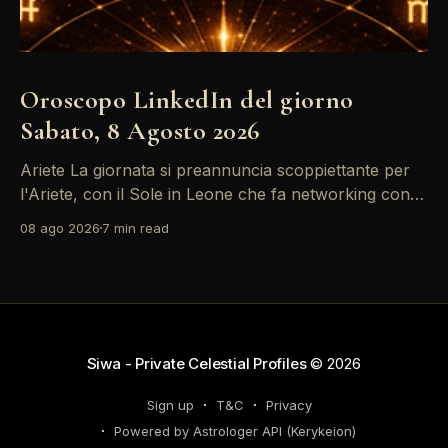
Oroscopo LinkedIn del giorno
Sabato, 8 Agosto 2026
Ariete La giornata si preannuncia scoppiettante per
l'Ariete, con il Sole in Leone che fa networking con la
Luna in Gemelli. Questo transito è un'opportunità
08 ago 2026
7 min read
d'oro per postare un aggiornamento che incapsuli la
tua genialità e stimoli il tuo engagement. È il momento
perfetto
Siwa - Private Celestial Profiles
© 2026
Sign up
T&C
Privacy
Powered by Astrologer API (Kerykeion)