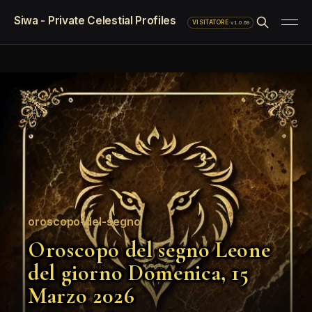
Siwa - Private Celestial Profiles
·
v1.0.69
VISITATORE
oroscopo-del-segno
Oroscopo del segno Leone
del giorno Domenica, 15
Marzo 2026