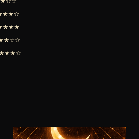
★★★☆☆
★★★★☆
 ★★★★★
 ★★★☆☆
 ★★★★☆