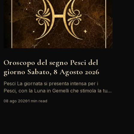
Oroscopo del segno Pesci del
giorno Sabato, 8 Agosto 2026
Pesci La giornata si presenta intensa per i
Pesci, con la Luna in Gemelli che stimola la tua
creatività ma anche alcune tensioni relazionali.
08 ago 2026
1 min read
Le sfide possono apparire più grandi, ma la tua
capacità di adattamento sarà fondamentale.
Non dimenticare di prenderti del tempo per
riflettere e ascoltare il tuo