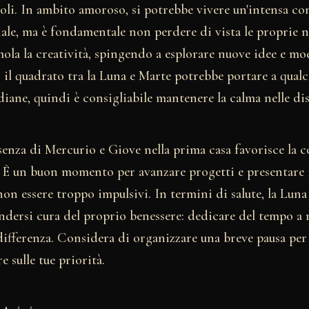
voli. In ambito amoroso, si potrebbe vivere un'intensa c
ale, ma è fondamentale non perdere di vista le proprie n
mola la creatività, spingendo a esplorare nuove idee e mo
ia, il quadrato tra la Luna e Marte potrebbe portare a qual
ane, quindi è consigliabile mantenere la calma nelle dis
esenza di Mercurio e Giove nella prima casa favorisce la
. È un buon momento per avanzare progetti e presentare 
on essere troppo impulsivi. In termini di salute, la Luna 
ndersi cura del proprio benessere: dedicare del tempo a r
differenza. Considera di organizzare una breve pausa per 
re sulle tue priorità.