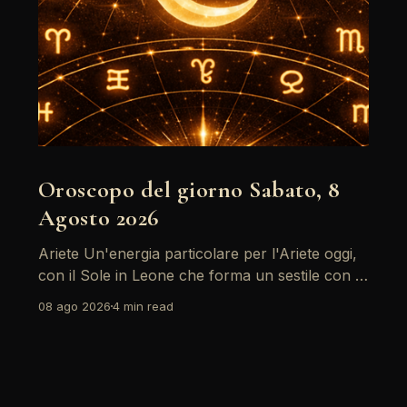
Oroscopo del giorno Sabato, 8
Agosto 2026
Ariete Un'energia particolare per l'Ariete oggi,
con il Sole in Leone che forma un sestile con la
Luna in Gemelli. Questo aspetto favorisce la
08 ago 2026
4 min read
comunicazione e i legami sociali, rendendo il
momento ideale per esprimere le proprie idee e
sentimenti. Tuttavia, attenzione alle tensioni in
ambito