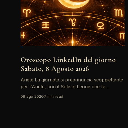
Oroscopo LinkedIn del giorno
Sabato, 8 Agosto 2026
Ariete La giornata si preannuncia scoppiettante
per l'Ariete, con il Sole in Leone che fa
networking con la Luna in Gemelli. Questo
08 ago 2026
7 min read
transito è un'opportunità d'oro per postare un
aggiornamento che incapsuli la tua genialità e
stimoli il tuo engagement. È il momento perfetto