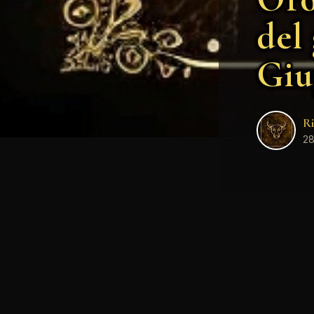
del
Giu
Ri
28