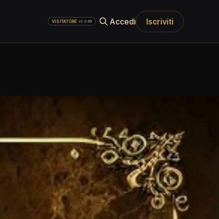
Accedi
Iscriviti
·
v1.0.69
VISITATORE