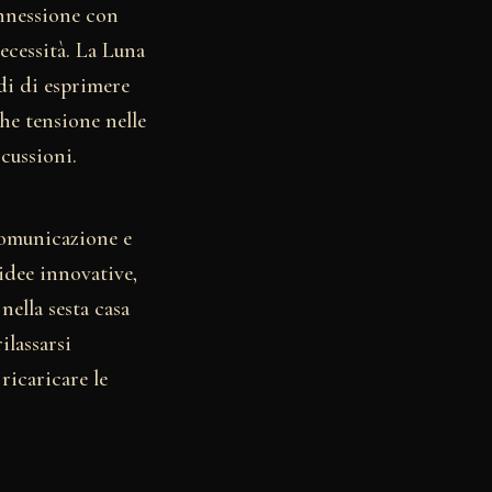
onnessione con
ecessità. La Luna
di di esprimere
che tensione nelle
cussioni.
 comunicazione e
idee innovative,
nella sesta casa
ilassarsi
ricaricare le