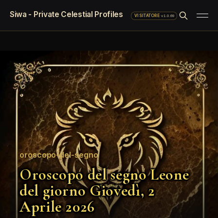
Siwa - Private Celestial Profiles
·
v1.0.69
VISITATORE
oroscopo-del-segno
Oroscopo del segno Leone
del giorno Giovedì, 2
Aprile 2026