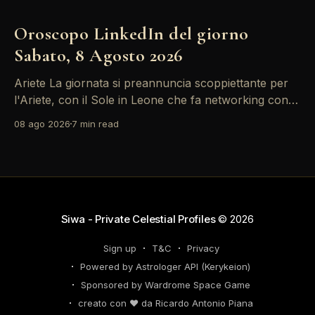
Oroscopo LinkedIn del giorno
Sabato, 8 Agosto 2026
Ariete La giornata si preannuncia scoppiettante per
l'Ariete, con il Sole in Leone che fa networking con la
Luna in Gemelli. Questo transito è un'opportunità
08 ago 2026
7 min read
d'oro per postare un aggiornamento che incapsuli la
tua genialità e stimoli il tuo engagement. È il momento
perfetto
Siwa - Private Celestial Profiles
© 2026
Sign up
T&C
Privacy
Powered by Astrologer API (Kerykeion)
Sponsored by Wardrome Space Game
creato con ❤️ da Ricardo Antonio Piana