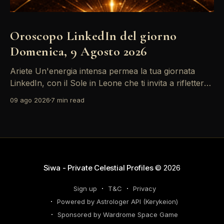
Oroscopo LinkedIn del giorno
Domenica, 9 Agosto 2026
Ariete Un'energia intensa permea la tua giornata
LinkedIn, con il Sole in Leone che ti invita a riflettere
sul tuo *personal brand*. Le emozioni, amplificate
09 ago 2026
7 min read
dalla Luna in Gemelli, possono generare interazioni
profonde in rete, ma attento: la congiunzione del
Sole con Saturno in Ariete sottolinea responsabilità
che
Siwa - Private Celestial Profiles
© 2026
Sign up
T&C
Privacy
Powered by Astrologer API (Kerykeion)
Sponsored by Wardrome Space Game