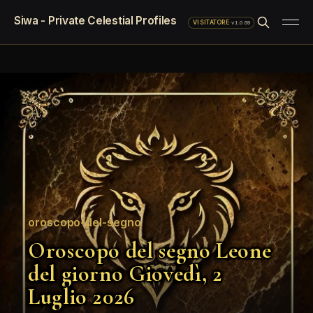
Siwa - Private Celestial Profiles
·
v1.0.69
VISITATORE
oroscopo-del-segno
Oroscopo del segno Leone
del giorno Giovedì, 2
Luglio 2026