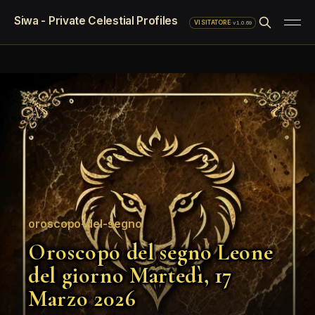
Siwa - Private Celestial Profiles
·
v1.0.69
VISITATORE
oroscopo-del-segno
Oroscopo del segno Leone
del giorno Martedì, 17
Marzo 2026