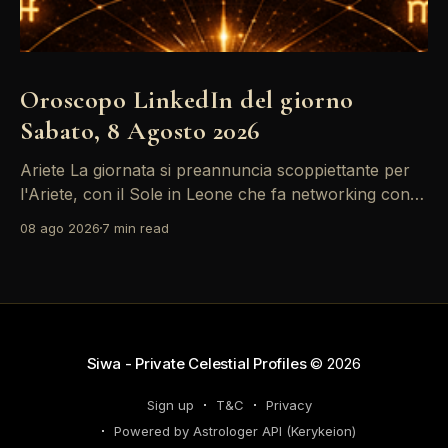
Oroscopo LinkedIn del giorno
Sabato, 8 Agosto 2026
Ariete La giornata si preannuncia scoppiettante per
l'Ariete, con il Sole in Leone che fa networking con la
Luna in Gemelli. Questo transito è un'opportunità
08 ago 2026
7 min read
d'oro per postare un aggiornamento che incapsuli la
tua genialità e stimoli il tuo engagement. È il momento
perfetto
Siwa - Private Celestial Profiles
© 2026
Sign up
T&C
Privacy
Powered by Astrologer API (Kerykeion)