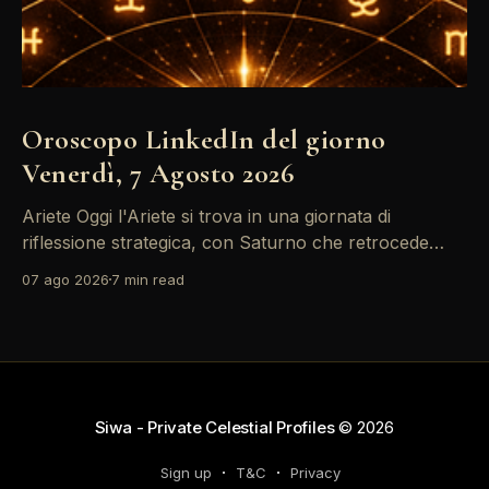
Oroscopo LinkedIn del giorno
Venerdì, 7 Agosto 2026
Ariete Oggi l'Ariete si trova in una giornata di
riflessione strategica, con Saturno che retrocede
come un recruiter indeciso. È il momento di
07 ago 2026
7 min read
riconsiderare il tuo personal brand e l'engagement
nei tuoi KPI. Potresti avvertire la necessità di
riorganizzare il tuo network professionale: non
lasciare che
Siwa - Private Celestial Profiles
© 2026
Sign up
T&C
Privacy