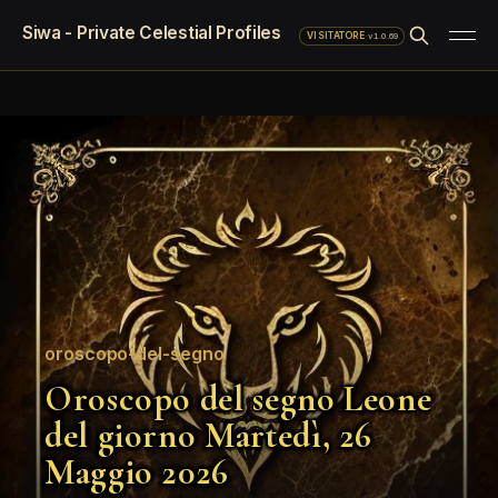
Siwa - Private Celestial Profiles
·
v1.0.69
VISITATORE
oroscopo-del-segno
Oroscopo del segno Leone
del giorno Martedì, 26
Maggio 2026