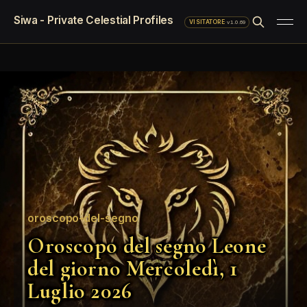
Siwa - Private Celestial Profiles
·
v1.0.69
VISITATORE
oroscopo-del-segno
Oroscopo del segno Leone
del giorno Mercoledì, 1
Luglio 2026