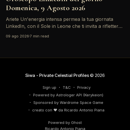
Domenica, 9 Agosto 2026
Ariete Un'energia intensa permea la tua giornata
LinkedIn, con il Sole in Leone che ti invita a riflettere
sul tuo *personal brand*. Le emozioni, amplificate
09 ago 2026
7 min read
dalla Luna in Gemelli, possono generare interazioni
profonde in rete, ma attento: la congiunzione del
Sole con Saturno in Ariete sottolinea responsabilità
che
Siwa - Private Celestial Profiles
© 2026
Sign up
T&C
Privacy
Powered by Astrologer API (Kerykeion)
Sponsored by Wardrome Space Game
creato con ❤️ da Ricardo Antonio Piana
Powered by Ghost
Ricardo Antonio Piana