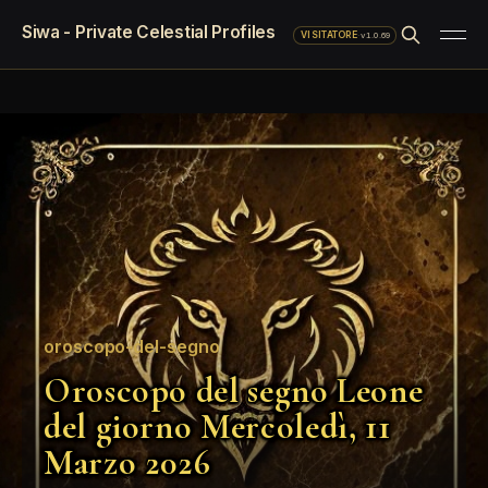
Siwa - Private Celestial Profiles
·
v1.0.69
VISITATORE
oroscopo-del-segno
Oroscopo del segno Leone
del giorno Mercoledì, 11
Marzo 2026