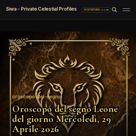
Siwa - Private Celestial Profiles
·
v1.0.69
VISITATORE
oroscopo-del-segno
Oroscopo del segno Leone
del giorno Mercoledì, 29
Aprile 2026