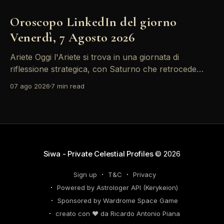
Oroscopo LinkedIn del giorno
Venerdì, 7 Agosto 2026
Ariete Oggi l'Ariete si trova in una giornata di
riflessione strategica, con Saturno che retrocede
come un recruiter indeciso. È il momento di
07 ago 2026
7 min read
riconsiderare il tuo personal brand e l'engagement
nei tuoi KPI. Potresti avvertire la necessità di
riorganizzare il tuo network professionale: non
lasciare che
Siwa - Private Celestial Profiles
© 2026
Sign up
T&C
Privacy
Powered by Astrologer API (Kerykeion)
Sponsored by Wardrome Space Game
creato con ❤️ da Ricardo Antonio Piana