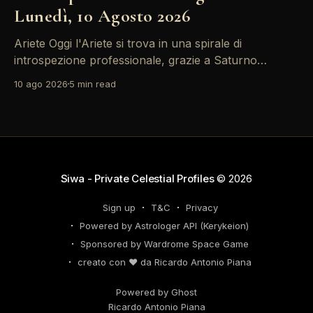
Lunedì, 10 Agosto 2026
Ariete Oggi l'Ariete si trova in una spirale di
introspezione professionale, grazie a Saturno
retrogrado che ti invita a riflettere sulle decisioni di
10 ago 2026
5 min read
carriera passate. Non farti sopraffare dalle emozioni
– il tuo successo dipende dalla lucidità. Le tensioni
con i colleghi possono trasformarsi in opportunità di
networking, quindi
Siwa - Private Celestial Profiles
© 2026
Sign up
T&C
Privacy
Powered by Astrologer API (Kerykeion)
Sponsored by Wardrome Space Game
creato con ❤️ da Ricardo Antonio Piana
Powered by Ghost
Ricardo Antonio Piana