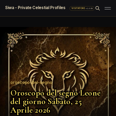
Siwa - Private Celestial Profiles
·
v1.0.69
VISITATORE
oroscopo-del-segno
Oroscopo del segno Leone
del giorno Sabato, 25
Aprile 2026