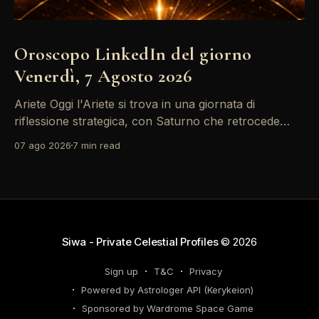
Oroscopo LinkedIn del giorno
Venerdì, 7 Agosto 2026
Ariete Oggi l'Ariete si trova in una giornata di
riflessione strategica, con Saturno che retrocede
come un recruiter indeciso. È il momento di
07 ago 2026
7 min read
riconsiderare il tuo personal brand e l'engagement
nei tuoi KPI. Potresti avvertire la necessità di
riorganizzare il tuo network professionale: non
lasciare che
Siwa - Private Celestial Profiles
© 2026
Sign up
T&C
Privacy
Powered by Astrologer API (Kerykeion)
Sponsored by Wardrome Space Game