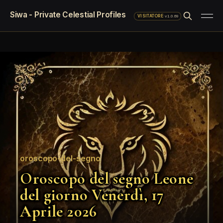
Siwa - Private Celestial Profiles
·
v1.0.69
VISITATORE
oroscopo-del-segno
Oroscopo del segno Leone
del giorno Venerdì, 17
Aprile 2026