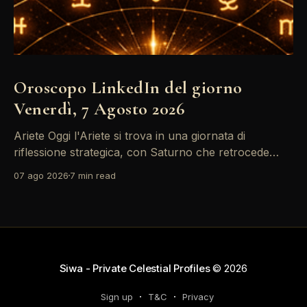
Oroscopo LinkedIn del giorno
Venerdì, 7 Agosto 2026
Ariete Oggi l'Ariete si trova in una giornata di
riflessione strategica, con Saturno che retrocede
come un recruiter indeciso. È il momento di
07 ago 2026
7 min read
riconsiderare il tuo personal brand e l'engagement
nei tuoi KPI. Potresti avvertire la necessità di
riorganizzare il tuo network professionale: non
lasciare che
Siwa - Private Celestial Profiles
© 2026
Sign up
T&C
Privacy