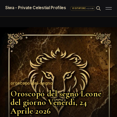
Siwa - Private Celestial Profiles
·
v1.0.69
VISITATORE
oroscopo-del-segno
Oroscopo del segno Leone
del giorno Venerdì, 24
Aprile 2026