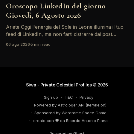
Oroscopo LinkedIn del giorno
Giovedì, 6 Agosto 2026
Ariete Oggi l'energia del Sole in Leone illumina il tuo
feed di LinkedIn, ma non farti distrarre dai post
motivazionali che girano: è tempo di concretizzare i
06 ago 2026
5 min read
tuoi desideri professionali! Giove ti spinge verso il
networking, ma attenzione, Saturno retrogrado nel
tuo profilo potrebbe farti perdere di vista
Siwa - Private Celestial Profiles
© 2026
Sign up
T&C
Privacy
Powered by Astrologer API (Kerykeion)
Sponsored by Wardrome Space Game
creato con ❤️ da Ricardo Antonio Piana
Powered by Ghost