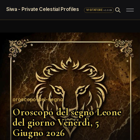
Siwa - Private Celestial Profiles
·
v1.0.69
VISITATORE
oroscopo-del-segno
Oroscopo del segno Leone
del giorno Venerdì, 5
Giugno 2026