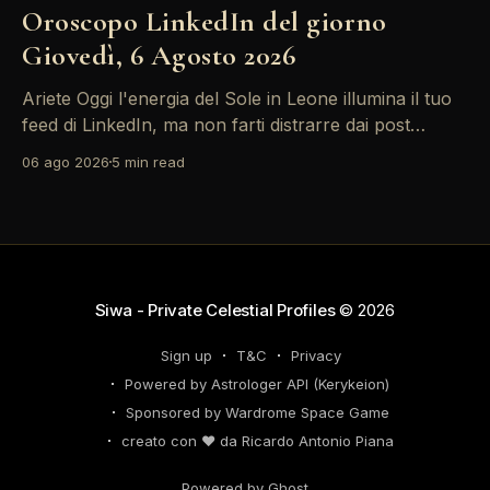
Oroscopo LinkedIn del giorno
Giovedì, 6 Agosto 2026
Ariete Oggi l'energia del Sole in Leone illumina il tuo
feed di LinkedIn, ma non farti distrarre dai post
motivazionali che girano: è tempo di concretizzare i
06 ago 2026
5 min read
tuoi desideri professionali! Giove ti spinge verso il
networking, ma attenzione, Saturno retrogrado nel
tuo profilo potrebbe farti perdere di vista
Siwa - Private Celestial Profiles
© 2026
Sign up
T&C
Privacy
Powered by Astrologer API (Kerykeion)
Sponsored by Wardrome Space Game
creato con ❤️ da Ricardo Antonio Piana
Powered by Ghost