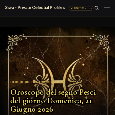
Siwa - Private Celestial Profiles
·
v1.0.69
VISITATORE
oroscopo-del-segno
Oroscopo del segno Pesci
del giorno Domenica, 21
Giugno 2026