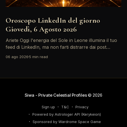
Oroscopo LinkedIn del giorno
Giovedì, 6 Agosto 2026
Ariete Oggi l'energia del Sole in Leone illumina il tuo
feed di LinkedIn, ma non farti distrarre dai post
motivazionali che girano: è tempo di concretizzare i
06 ago 2026
5 min read
tuoi desideri professionali! Giove ti spinge verso il
networking, ma attenzione, Saturno retrogrado nel
tuo profilo potrebbe farti perdere di vista
Siwa - Private Celestial Profiles
© 2026
Sign up
T&C
Privacy
Powered by Astrologer API (Kerykeion)
Sponsored by Wardrome Space Game