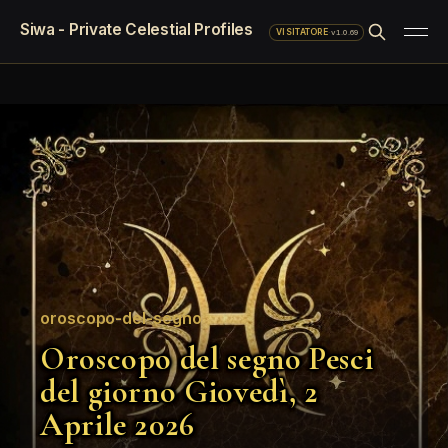
Siwa - Private Celestial Profiles
·
v1.0.69
VISITATORE
oroscopo-del-segno
Oroscopo del segno Pesci
del giorno Giovedì, 2
Aprile 2026