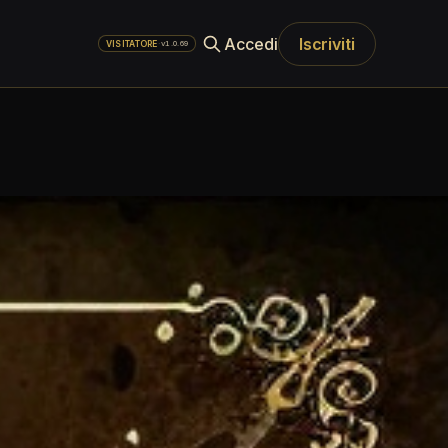
Accedi
Iscriviti
·
v1.0.69
VISITATORE