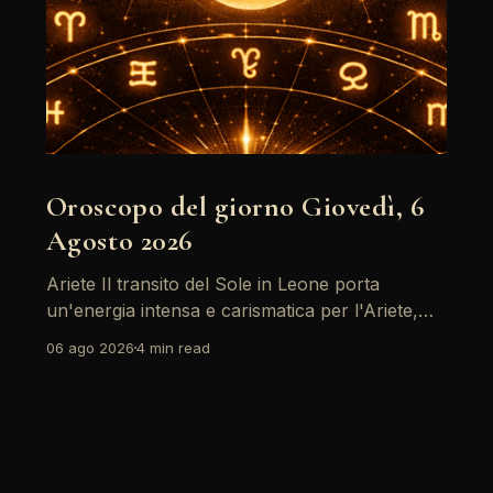
Oroscopo del giorno Giovedì, 6
Agosto 2026
Ariete Il transito del Sole in Leone porta
un'energia intensa e carismatica per l'Ariete,
specialmente con il sostegno di Giove. È un
06 ago 2026
4 min read
momento ideale per riflettere su obiettivi
personali, ma attenzione: il passaggio di
Saturno retrogrado richiede di fare i conti con
alcune responsabilità che non