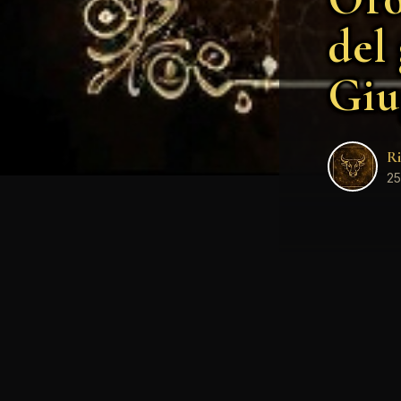
del
Giu
Ri
25