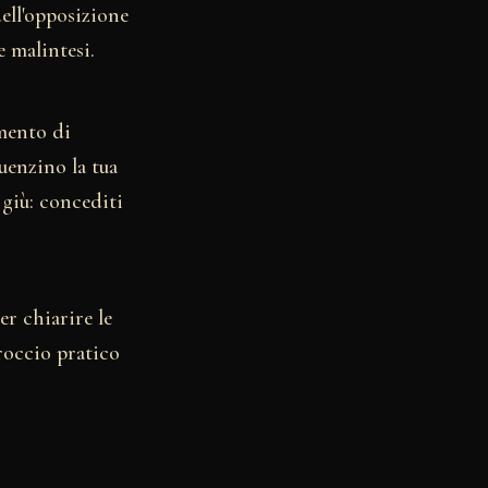
ell'opposizione
 malintesi.
omento di
uenzino la tua
' giù: concediti
er chiarire le
roccio pratico