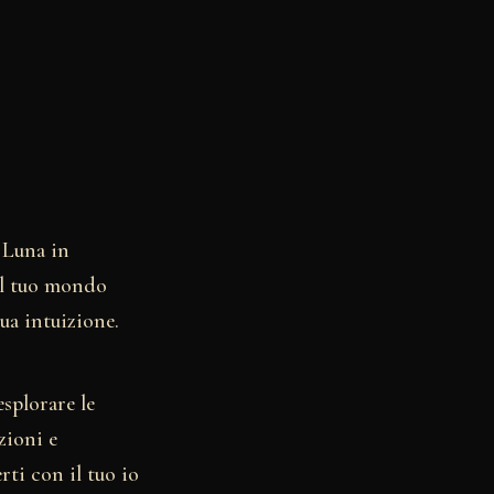
 Luna in
il tuo mondo
tua intuizione.
esplorare le
zioni e
ti con il tuo io