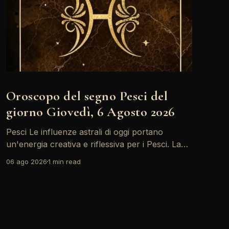
Oroscopo del segno Pesci del
giorno Giovedì, 6 Agosto 2026
Pesci Le influenze astrali di oggi portano
un'energia creativa e riflessiva per i Pesci. La
Luna in Toro forma un trino con il Sole,
06 ago 2026
1 min read
incoraggiandoti a esplorare nuove idee e
progetti. È il momento giusto per esprimere le
tue emozioni e condividere le tue visioni con gli
altri.