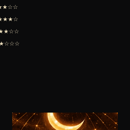
★★★☆☆
 ★★★★☆
 ★★★☆☆
 ★★☆☆☆