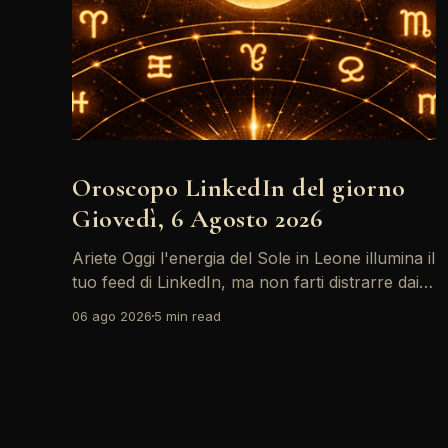
Oroscopo LinkedIn del giorno
Giovedì, 6 Agosto 2026
Ariete Oggi l'energia del Sole in Leone illumina il
tuo feed di LinkedIn, ma non farti distrarre dai
post motivazionali che girano: è tempo di
06 ago 2026
5 min read
concretizzare i tuoi desideri professionali! Giove
ti spinge verso il networking, ma attenzione,
Saturno retrogrado nel tuo profilo potrebbe
farti perdere di vista