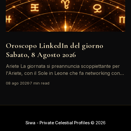
Oroscopo LinkedIn del giorno
Sabato, 8 Agosto 2026
Ariete La giornata si preannuncia scoppiettante per
l'Ariete, con il Sole in Leone che fa networking con la
Luna in Gemelli. Questo transito è un'opportunità
08 ago 2026
7 min read
d'oro per postare un aggiornamento che incapsuli la
tua genialità e stimoli il tuo engagement. È il momento
perfetto
Siwa - Private Celestial Profiles
© 2026