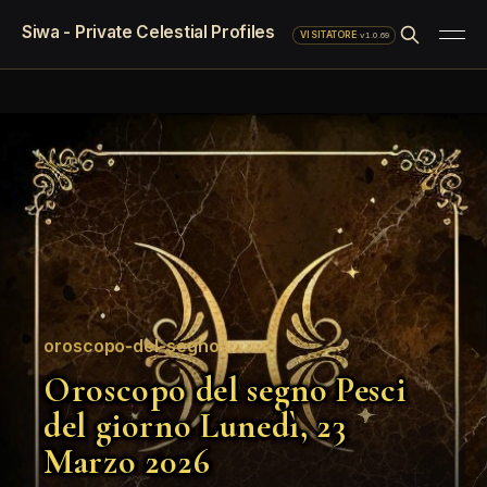
Siwa - Private Celestial Profiles
·
v1.0.69
VISITATORE
oroscopo-del-segno
Oroscopo del segno Pesci
del giorno Lunedì, 23
Marzo 2026