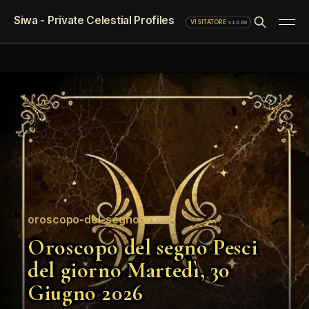
Siwa - Private Celestial Profiles
·
v1.0.69
VISITATORE
oroscopo-del-segno
Oroscopo del segno Pesci
del giorno Martedì, 30
Giugno 2026