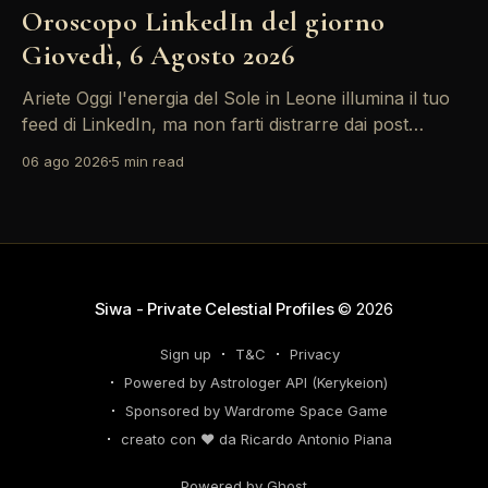
Oroscopo LinkedIn del giorno
Giovedì, 6 Agosto 2026
Ariete Oggi l'energia del Sole in Leone illumina il tuo
feed di LinkedIn, ma non farti distrarre dai post
motivazionali che girano: è tempo di concretizzare i
06 ago 2026
5 min read
tuoi desideri professionali! Giove ti spinge verso il
networking, ma attenzione, Saturno retrogrado nel
tuo profilo potrebbe farti perdere di vista
Siwa - Private Celestial Profiles
© 2026
Sign up
T&C
Privacy
Powered by Astrologer API (Kerykeion)
Sponsored by Wardrome Space Game
creato con ❤️ da Ricardo Antonio Piana
Powered by Ghost