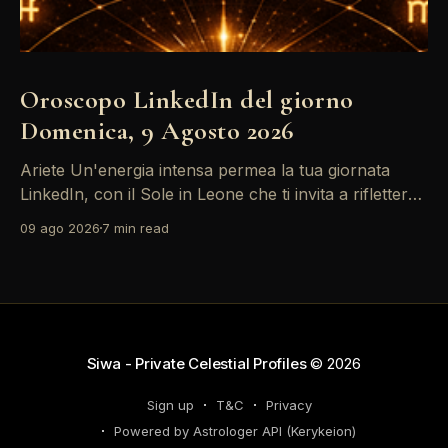
Oroscopo LinkedIn del giorno
Domenica, 9 Agosto 2026
Ariete Un'energia intensa permea la tua giornata
LinkedIn, con il Sole in Leone che ti invita a riflettere
sul tuo *personal brand*. Le emozioni, amplificate
09 ago 2026
7 min read
dalla Luna in Gemelli, possono generare interazioni
profonde in rete, ma attento: la congiunzione del
Sole con Saturno in Ariete sottolinea responsabilità
che
Siwa - Private Celestial Profiles
© 2026
Sign up
T&C
Privacy
Powered by Astrologer API (Kerykeion)