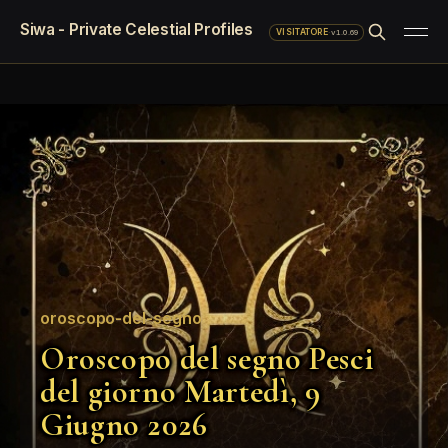
Siwa - Private Celestial Profiles
·
v1.0.69
VISITATORE
oroscopo-del-segno
Oroscopo del segno Pesci
del giorno Martedì, 9
Giugno 2026