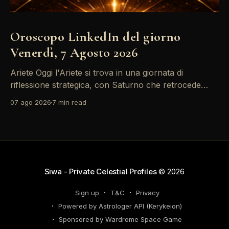
Oroscopo LinkedIn del giorno
Venerdì, 7 Agosto 2026
Ariete Oggi l'Ariete si trova in una giornata di
riflessione strategica, con Saturno che retrocede
come un recruiter indeciso. È il momento di
07 ago 2026
7 min read
riconsiderare il tuo personal brand e l'engagement
nei tuoi KPI. Potresti avvertire la necessità di
riorganizzare il tuo network professionale: non
lasciare che
Siwa - Private Celestial Profiles
© 2026
Sign up
T&C
Privacy
Powered by Astrologer API (Kerykeion)
Sponsored by Wardrome Space Game