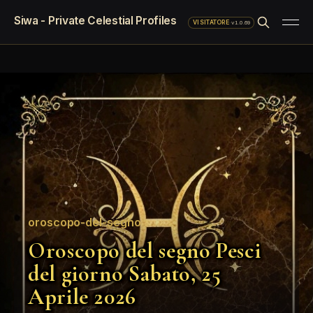
Siwa - Private Celestial Profiles
·
v1.0.69
VISITATORE
oroscopo-del-segno
Oroscopo del segno Pesci
del giorno Sabato, 25
Aprile 2026