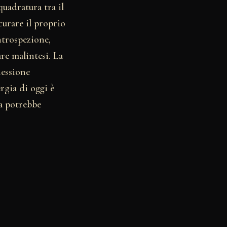
quadratura tra il
curare il proprio
ntrospezione,
re malintesi. La
nessione
rgia di oggi è
ra potrebbe