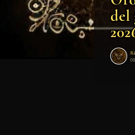
del
202
Ri
09