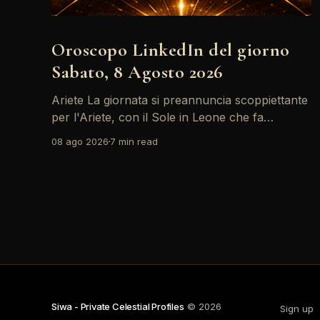
Oroscopo LinkedIn del giorno
Sabato, 8 Agosto 2026
Ariete La giornata si preannuncia scoppiettante
per l'Ariete, con il Sole in Leone che fa
networking con la Luna in Gemelli. Questo
08 ago 2026
7 min read
transito è un'opportunità d'oro per postare un
aggiornamento che incapsuli la tua genialità e
stimoli il tuo engagement. È il momento perfetto
Siwa - Private Celestial Profiles
© 2026
Sign up