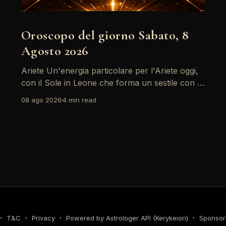
Oroscopo del giorno Sabato, 8
Agosto 2026
Ariete Un'energia particolare per l'Ariete oggi,
con il Sole in Leone che forma un sestile con la
Luna in Gemelli. Questo aspetto favorisce la
08 ago 2026
4 min read
comunicazione e i legami sociali, rendendo il
momento ideale per esprimere le proprie idee e
sentimenti. Tuttavia, attenzione alle tensioni in
ambito
T&C
Privacy
Powered by Astrologer API (Kerykeion)
Sponsor