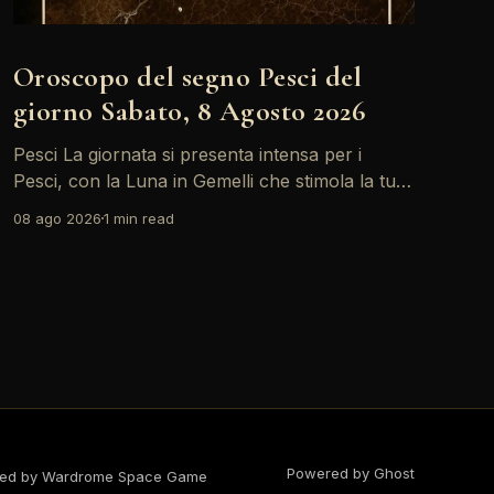
Oroscopo del segno Pesci del
giorno Sabato, 8 Agosto 2026
Pesci La giornata si presenta intensa per i
Pesci, con la Luna in Gemelli che stimola la tua
creatività ma anche alcune tensioni relazionali.
08 ago 2026
1 min read
Le sfide possono apparire più grandi, ma la tua
capacità di adattamento sarà fondamentale.
Non dimenticare di prenderti del tempo per
riflettere e ascoltare il tuo
Powered by Ghost
ed by Wardrome Space Game