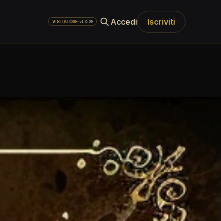
Accedi
Iscriviti
·
v1.0.69
VISITATORE