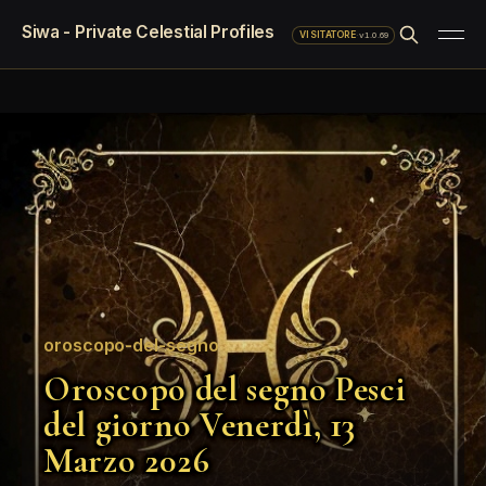
Siwa - Private Celestial Profiles
·
v1.0.69
VISITATORE
oroscopo-del-segno
Oroscopo del segno Pesci
del giorno Venerdì, 13
Marzo 2026