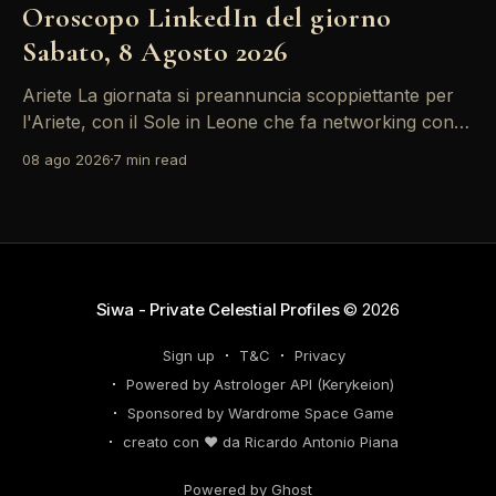
Oroscopo LinkedIn del giorno
Sabato, 8 Agosto 2026
Ariete La giornata si preannuncia scoppiettante per
l'Ariete, con il Sole in Leone che fa networking con la
Luna in Gemelli. Questo transito è un'opportunità
08 ago 2026
7 min read
d'oro per postare un aggiornamento che incapsuli la
tua genialità e stimoli il tuo engagement. È il momento
perfetto
Siwa - Private Celestial Profiles
© 2026
Sign up
T&C
Privacy
Powered by Astrologer API (Kerykeion)
Sponsored by Wardrome Space Game
creato con ❤️ da Ricardo Antonio Piana
Powered by Ghost