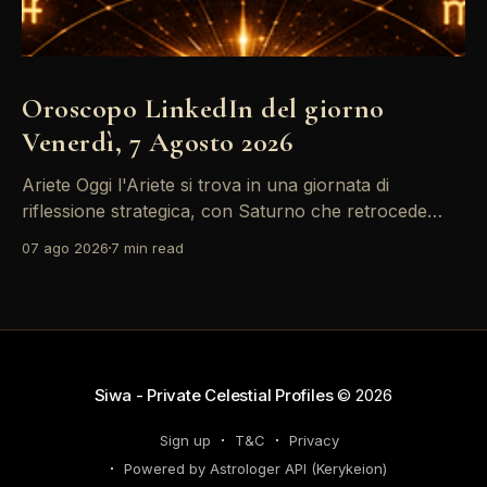
Oroscopo LinkedIn del giorno
Venerdì, 7 Agosto 2026
Ariete Oggi l'Ariete si trova in una giornata di
riflessione strategica, con Saturno che retrocede
come un recruiter indeciso. È il momento di
07 ago 2026
7 min read
riconsiderare il tuo personal brand e l'engagement
nei tuoi KPI. Potresti avvertire la necessità di
riorganizzare il tuo network professionale: non
lasciare che
Siwa - Private Celestial Profiles
© 2026
Sign up
T&C
Privacy
Powered by Astrologer API (Kerykeion)