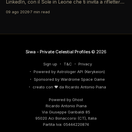
LinkedIn, con il Sole in Leone che ti invita a riflettere
sul tuo *personal brand*. Le emozioni, amplificate
09 ago 2026
7 min read
dalla Luna in Gemelli, possono generare interazioni
profonde in rete, ma attento: la congiunzione del
Sole con Saturno in Ariete sottolinea responsabilità
che
Siwa - Private Celestial Profiles
© 2026
Sign up
T&C
Privacy
Powered by Astrologer API (Kerykeion)
Sponsored by Wardrome Space Game
creato con ❤️ da Ricardo Antonio Piana
Powered by Ghost
Ricardo Antonio Piana
Via Giuseppe Garibaldi 85
95020 Aci Bonaccorsi (CT), Italia
Partita Iva: 05444220874