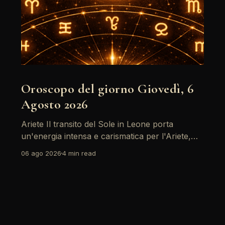
Oroscopo del giorno Giovedì, 6
Agosto 2026
Ariete Il transito del Sole in Leone porta
un'energia intensa e carismatica per l'Ariete,
specialmente con il sostegno di Giove. È un
06 ago 2026
4 min read
momento ideale per riflettere su obiettivi
personali, ma attenzione: il passaggio di
Saturno retrogrado richiede di fare i conti con
alcune responsabilità che non