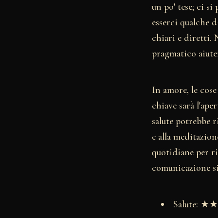
un po' tese; ci s
esserci qualche d
chiari e diretti.
pragmatico aiuter
In amore, le cose
chiave sarà l'ape
salute potrebbe r
e alla meditazion
quotidiane per ri
comunicazione si 
Salute: 