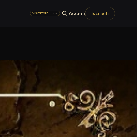
Accedi
Iscriviti
·
v1.0.69
VISITATORE