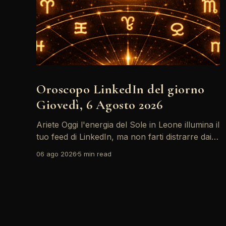
Oroscopo LinkedIn del giorno
Giovedì, 6 Agosto 2026
Ariete Oggi l'energia del Sole in Leone illumina il
tuo feed di LinkedIn, ma non farti distrarre dai
post motivazionali che girano: è tempo di
06 ago 2026
5 min read
concretizzare i tuoi desideri professionali! Giove
ti spinge verso il networking, ma attenzione,
Saturno retrogrado nel tuo profilo potrebbe
farti perdere di vista