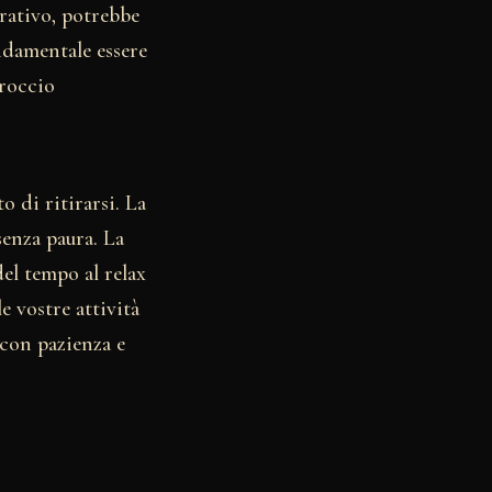
orativo, potrebbe
ndamentale essere
proccio
 di ritirarsi. La
senza paura. La
del tempo al relax
e vostre attività
 con pazienza e