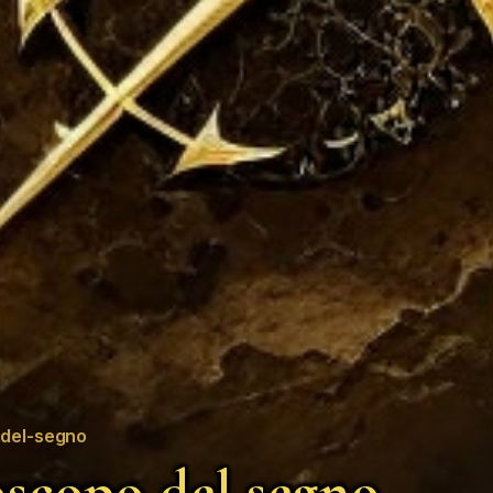
del-segno
scopo del segno