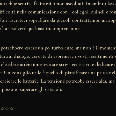
i potrebbe sentire fraintesi o non ascoltati. In ambito lav
ifficoltà nella comunicazione con i colleghi, quindi è fo
 Non lasciatevi sopraffare da piccoli contrattempi; un ap
à a risolvere qualsiasi incomprensione.
 potrebbero essere un po' turbolente, ma non è il momento
rtura al dialogo; cercate di esprimere i vostri sentimenti 
ichiedere attenzione: evitate stress eccessivo e dedicate 
e. Un consiglio utile è quello di pianificare una pausa nell
caricare le batterie. La tensione potrebbe essere alta, ma
possono superare gli ostacoli.
★★☆☆☆