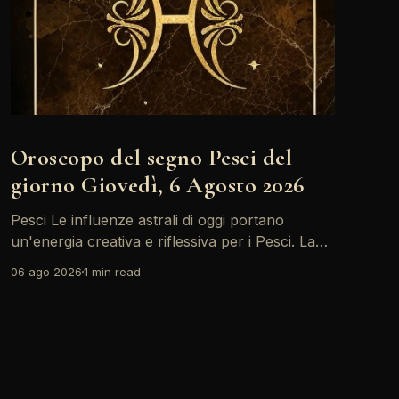
Oroscopo del segno Pesci del
giorno Giovedì, 6 Agosto 2026
Pesci Le influenze astrali di oggi portano
un'energia creativa e riflessiva per i Pesci. La
Luna in Toro forma un trino con il Sole,
06 ago 2026
1 min read
incoraggiandoti a esplorare nuove idee e
progetti. È il momento giusto per esprimere le
tue emozioni e condividere le tue visioni con gli
altri.