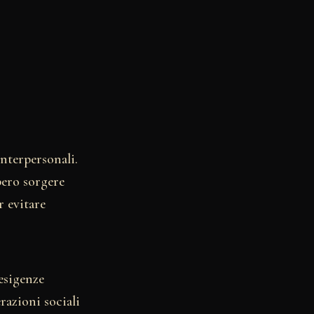
interpersonali.
bero sorgere
 evitare
 esigenze
razioni sociali