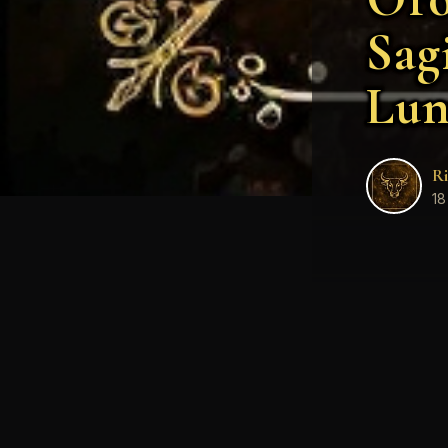
Sag
Lun
Ri
18