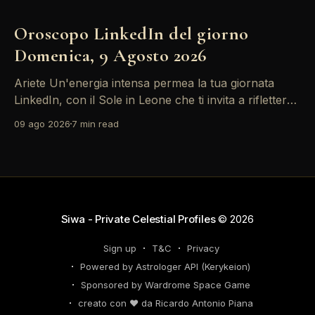
Oroscopo LinkedIn del giorno
Domenica, 9 Agosto 2026
Ariete Un'energia intensa permea la tua giornata
LinkedIn, con il Sole in Leone che ti invita a riflettere
sul tuo *personal brand*. Le emozioni, amplificate
09 ago 2026
7 min read
dalla Luna in Gemelli, possono generare interazioni
profonde in rete, ma attento: la congiunzione del
Sole con Saturno in Ariete sottolinea responsabilità
che
Siwa - Private Celestial Profiles
© 2026
Sign up
T&C
Privacy
Powered by Astrologer API (Kerykeion)
Sponsored by Wardrome Space Game
creato con ❤️ da Ricardo Antonio Piana